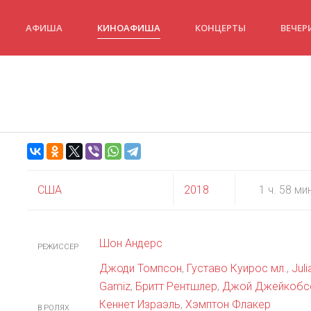
АФИША
КИНОАФИША
КОНЦЕРТЫ
ВЕЧЕР
США
2018
1 ч. 58 ми
Шон Андерс
РЕЖИССЕР
Джоди Томпсон
,
Густаво Куирос мл.
,
Jul
Gamiz
,
Бритт Рентшлер
,
Джой Джейкобс
Кеннет Израэль
,
Хэмптон Флакер
В РОЛЯХ