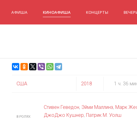
АФИША
КИНОАФИША
КОНЦЕРТЫ
ВЕЧЕР
США
2018
1 ч. 36 ми
Стивен Геведон
,
Эйми Маллинз
,
Марк Же
ДжоДжо Кушнер
,
Патрик М. Уолш
В РОЛЯХ