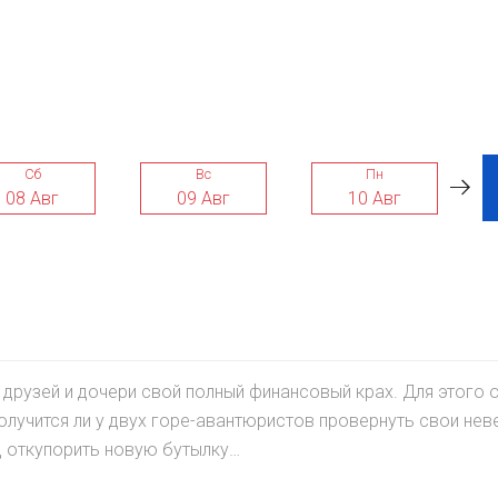
Сб
Вс
Пн
08 Авг
09 Авг
10 Авг
друзей и дочери свой полный финансовый крах. Для этого о
получится ли у двух горе-авантюристов провернуть свои не
д откупорить новую бутылку…