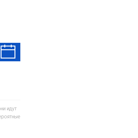
Вт
Ср
Чт
11 Авг
12 Авг
13 Авг
ни идут
вероятные