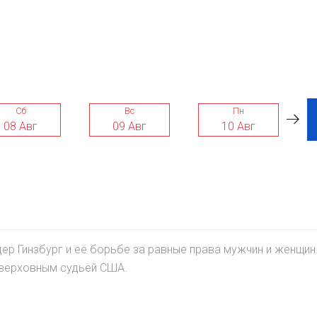
Сб
Вс
Пн
08 Авг
09 Авг
10 Авг
р Гинзбург и её борьбе за равные права мужчин и женщин.
ь верховным судьёй США.