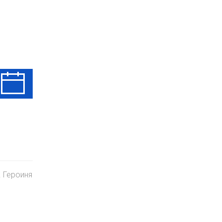
Вт
Ср
Чт
11 Авг
12 Авг
13 Авг
 Героиня