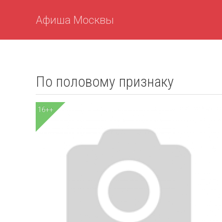
Афиша Москвы
По половому признаку
16++