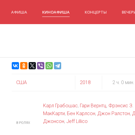
АФИША
КИНОАФИША
КОНЦЕРТЫ
ВЕЧЕР
США
2018
2 ч. 0 мин.
Карл Грабошас
,
Гари Вернтц
,
Фрэнсис З.
МакКарти
,
Бен Карлсон
,
Джон Ралстон
,
Джонсон
,
Jeff Lillico
В РОЛЯХ