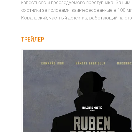
известного и преследуемого преступника. За ним 
охотники за головами, заинтересованные в 100 м
Ковальский, частный детектив, работающий на с
ТРЕЙЛЕР