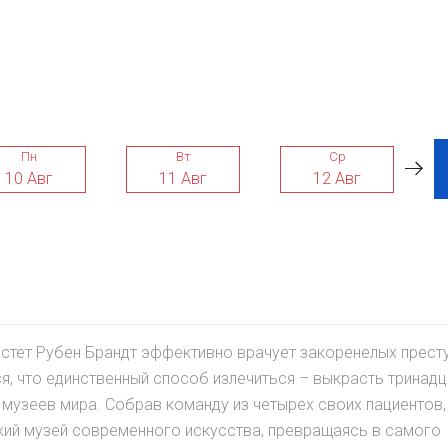
Пн
Вт
Ср
10 Авг
11 Авг
12 Авг
стет Рубен Брандт эффективно врачует закоренелых престу
я, что единственный способ излечиться – выкрасть тринадц
узеев мира. Собрав команду из четырех своих пациентов,
кий музей современного искусства, превращаясь в самого