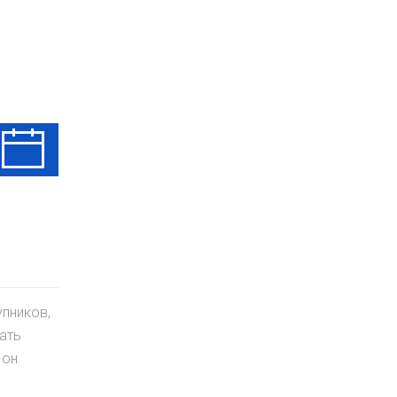
Чт
Пт
Сб
13 Авг
14 Авг
15 Авг
пников,
ать
 он