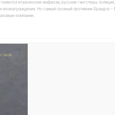
гоняются итальянские мафиози, русские гангстеры, полиция,
лн вознаграждения. Но самый грозный противник Брандта –
траховые компании…