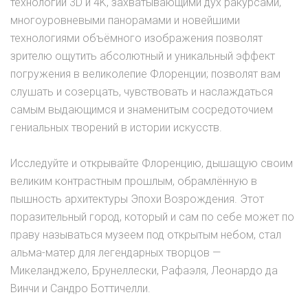
технологий 3D и 4K, захватывающими дух ракурсами,
многоуровневыми панорамами и новейшими
технологиями объёмного изображения позволят
зрителю ощутить абсолютный и уникальный эффект
погружения в великолепие Флоренции; позволят вам
слушать и созерцать, чувствовать и наслаждаться
самым выдающимся и знаменитым сосредоточием
гениальных творений в истории искусств.
Исследуйте и открывайте Флоренцию, дышащую своим
великим контрастным прошлым, обрамлённую в
пышность архитектуры Эпохи Возрождения. Этот
поразительный город, который и сам по себе может по
праву называться музеем под открытым небом, стал
альма-матер для легендарных творцов —
Микеланджело, Брунеллески, Рафаэля, Леонардо да
Винчи и Сандро Боттичелли.