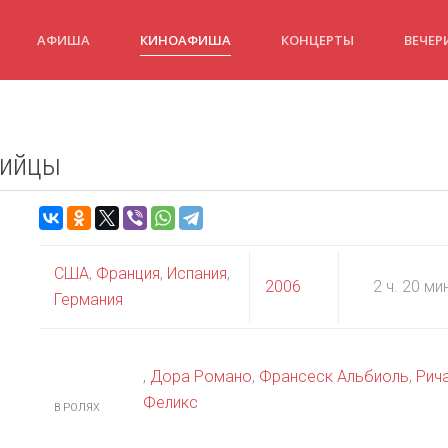
АФИША
КИНОАФИША
КОНЦЕРТЫ
ВЕЧЕР
бийцы
США
,
Франция
,
Испания
,
2006
2 ч. 20 ми
Германия
,
Дора Романо
,
Франсеск Альбиоль
,
Рич
Феликс
В РОЛЯХ