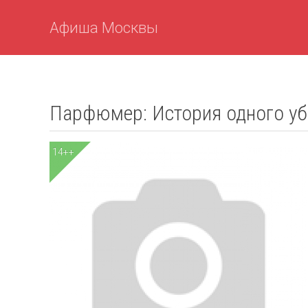
Афиша Москвы
Парфюмер: История одного у
14++