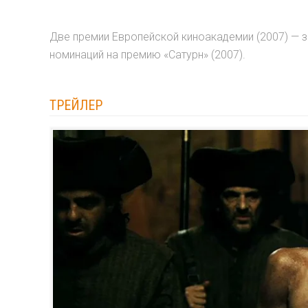
Две премии Европейской киноакадемии (2007) — за
номинаций на премию «Сатурн» (2007).
ТРЕЙЛЕР