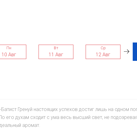
Пн
Вт
Ср
10 Авг
11 Авг
12 Авг
-Батист Гренуй настоящих успехов достиг лишь на одном п
о его духам сходит с ума весь высший свет, не подозревая
идеальный аромат.