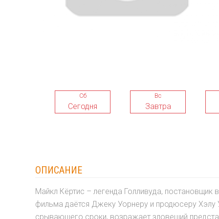
Сб
Вс
Сегодня
Завтра
ОПИСАНИЕ
Майкл Кёртис – легенда Голливуда, постановщик
фильма даётся Джеку Уорнеру и продюсеру Хэлу У
срывающего сроки, возражает зловещий представи