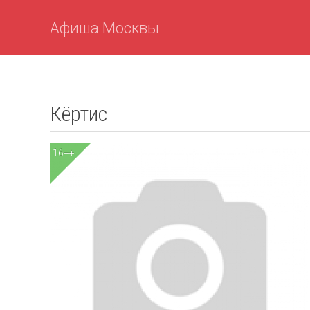
Афиша Москвы
Кёртис
16++