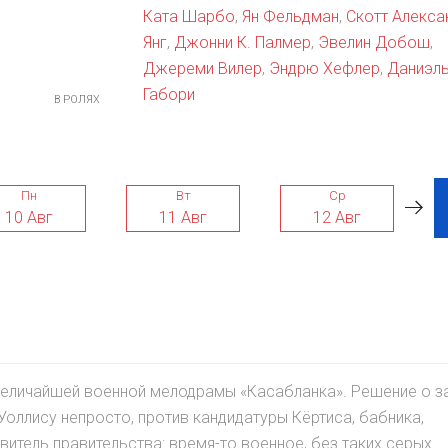
Ката Шарбо
,
Ян Фельдман
,
Скотт Алекса
Янг
,
Джонни К. Палмер
,
Эвелин Добош
,
Джереми Вилер
,
Эндрю Хефлер
,
Даниэл
Габори
В РОЛЯХ
Пн
Вт
Ср
10 Авг
11 Авг
12 Авг
 величайшей военной мелодрамы «Касабланка». Решение о з
оллису непросто, против кандидатуры Кёртиса, бабника,
тель правительства: время-то военное, без таких серых