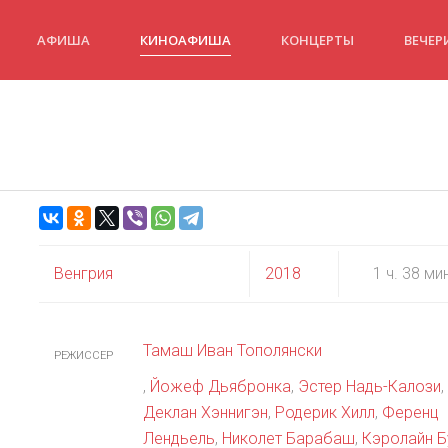
АФИША
КИНОАФИША
КОНЦЕРТЫ
ВЕЧЕР
Венгрия
2018
1 ч. 38 ми
Тамаш Иван Тополянски
РЕЖИССЕР
,
Йожеф Дьябронка
,
Эстер Надь-Калози
,
Деклан Хэннигэн
,
Родерик Хилл
,
Ференц
Лендьель
,
Николет Барабаш
,
Кэролайн Б