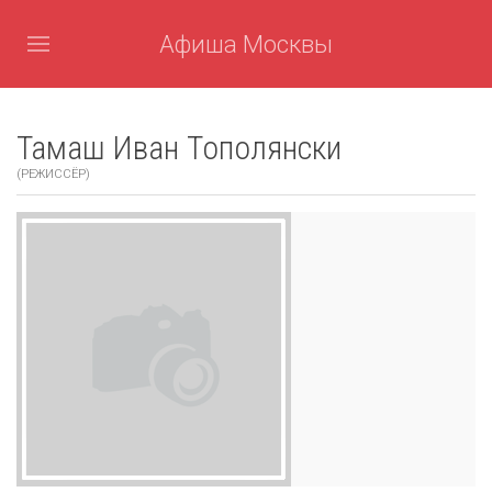
Афиша Москвы
Тамаш Иван Тополянски
(РЕЖИССЁР)