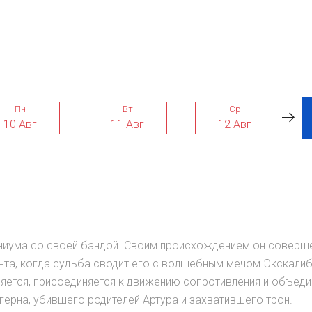
Пн
Вт
Ср
10 Авг
11 Авг
12 Авг
ниума со своей бандой. Своим происхождением он соверш
ента, когда судьба сводит его с волшебным мечом Экскали
яется, присоединяется к движению сопротивления и объеди
герна, убившего родителей Артура и захватившего трон.