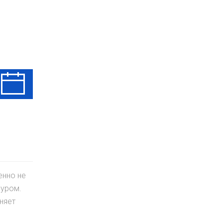
Чт
Пт
Сб
13 Авг
14 Авг
15 Авг
енно не
буром.
няет