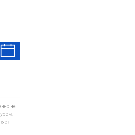
Чт
Пт
Сб
13 Авг
14 Авг
15 Авг
енно не
буром.
няет