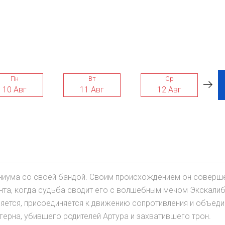
Пн
Вт
Ср
10 Авг
11 Авг
12 Авг
ниума со своей бандой. Своим происхождением он соверш
ента, когда судьба сводит его с волшебным мечом Экскали
яется, присоединяется к движению сопротивления и объеди
герна, убившего родителей Артура и захватившего трон.