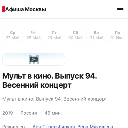
Перейти к содержимому
Афиша Москвы
Ср
Чт
Пт
Сб
Вс
Пн
27 Май
28 Май
29 Май
30 Май
31 Май
01 Июн
М
0+
Мульт в кино. Выпуск 94.
Весенний концерт
Мульт в кино. Выпуск 94. Весенний концерт
2019
·
Россия
·
46 мин.
Режиссер
Ася Стрельбицкая
,
Вера Мякишева
,