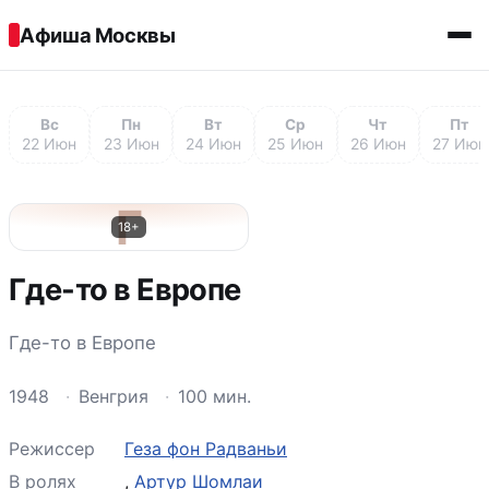
Перейти к содержимому
Афиша Москвы
Вс
Пн
Вт
Ср
Чт
Пт
22 Июн
23 Июн
24 Июн
25 Июн
26 Июн
27 Июн
Г
18+
Где-то в Европе
Где-то в Европе
1948
·
Венгрия
·
100 мин.
Режиссер
Геза фон Радваньи
В ролях
,
Артур Шомлаи