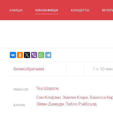
АФИША
КИНОАФИША
КОНЦЕРТЫ
ВЕЧЕР
Великобритания
1 ч. 50 мин
Теа Шэррок
РЕЖИССЕР
Сэм Клафлин
,
Эмилия Кларк
,
Ванесса Ки
Эйлин Данвуди
,
Пабло Рэйбоулд
В РОЛЯХ