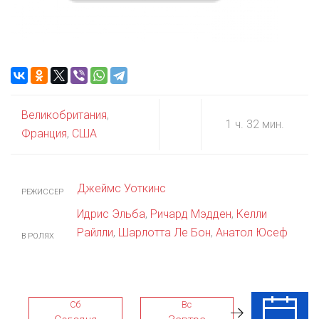
Великобритания
,
1 ч. 32 мин.
Франция
,
США
Джеймс Уоткинс
РЕЖИССЕР
Идрис Эльба
,
Ричард Мэдден
,
Келли
Райлли
,
Шарлотта Ле Бон
,
Анатол Юсеф
В РОЛЯХ
Сб
Вс
Пн