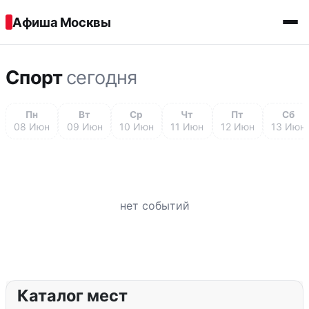
Перейти к содержимому
Афиша Москвы
Спорт
сегодня
Пн
Вт
Ср
Чт
Пт
Сб
08 Июн
09 Июн
10 Июн
11 Июн
12 Июн
13 Июн
нет событий
Каталог мест