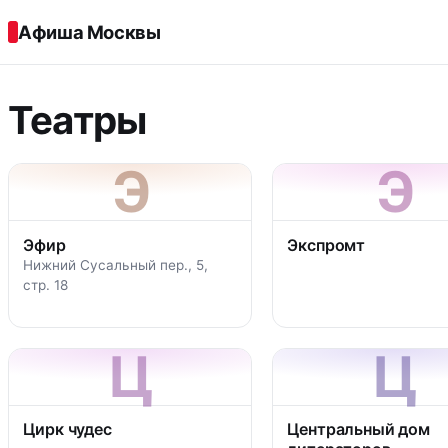
Перейти к содержимому
Афиша Москвы
Театры
Э
Э
Эфир
Экспромт
Нижний Сусальный пер., 5,
стр. 18
Ц
Ц
Цирк чудес
Центральный дом