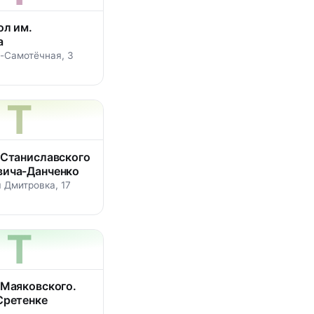
ол им.
а
я-Самотёчная, 3
Т
 Станиславского
ича­-Данченко
 Дмитровка, 17
Т
 Маяковского.
Сретенке