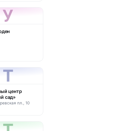
У
оден
Т
ный центр
й сад»
евская пл., 10
Т