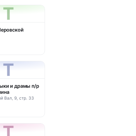
Т
Перовской
Т
ыки и драмы п/р
мина
й Вал, 9, стр. 33
Т