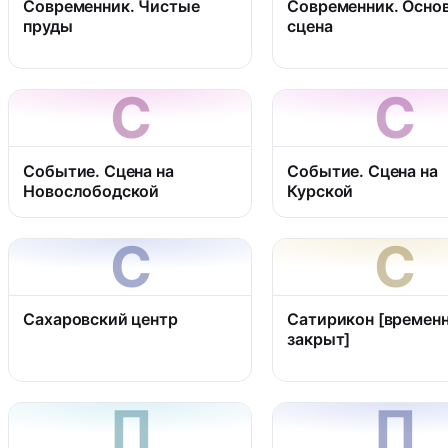
Современник. Чистые
Современник. Осно
пруды
сцена
С
С
Событие. Сцена на
Событие. Сцена на
Новослободской
Курской
С
С
Сахаровский центр
Сатирикон [времен
закрыт]
П
П