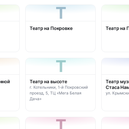
Т
Театр на Покровке
Театр на 
Т
нной
Театр на высоте
Театр муз
Стаса На
г. Котельники, 1-й Покровский
проезд, 5, ТЦ «Мега Белая
ул. Крымски
Дача»
Т