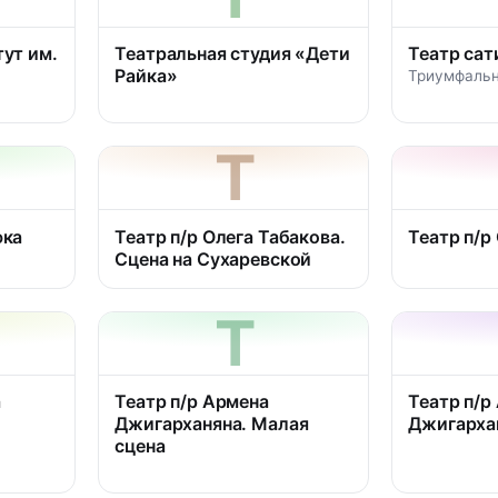
ут им.
Театральная студия «Дети
Театр са
Райка»
Триумфальна
Т
юка
Театр п/р Олега Табакова.
Театр п/р
Сцена на Сухаревской
Т
а
Театр п/р Армена
Театр п/р
Джигарханяна. Малая
Джигарха
сцена