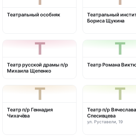
Театральный особняк
Театральный инстит
Бориса Щукина
Т
Т
Театр русской драмы п/р
Театр Романа Викт
Михаила Щепенко
Т
Т
Театр п/р Геннадия
Театр п/р Вячеслав
Чихачёва
Спесивцева
ул. Руставели, 19