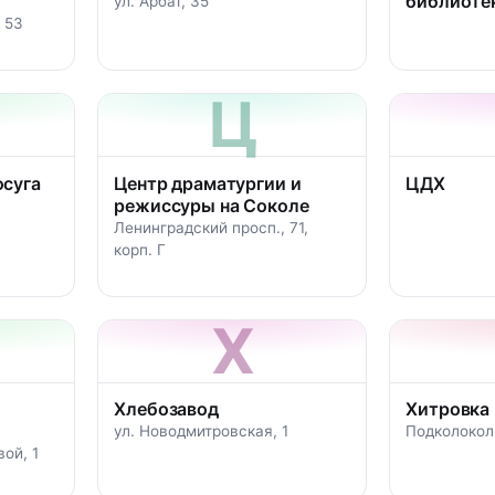
библиоте
ул. Арбат, 35
 53
Ц
осуга
Центр драматургии и
ЦДХ
режиссуры на Соколе
Ленинградский просп., 71,
корп. Г
Х
Хлебозавод
Хитровка
ул. Новодмитровская, 1
Подколоколь
вой, 1