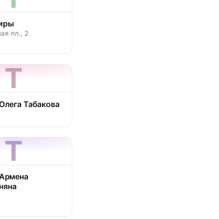
тиры
я пл., 2
Т
 Олега Табакова
Т
 Армена
няна