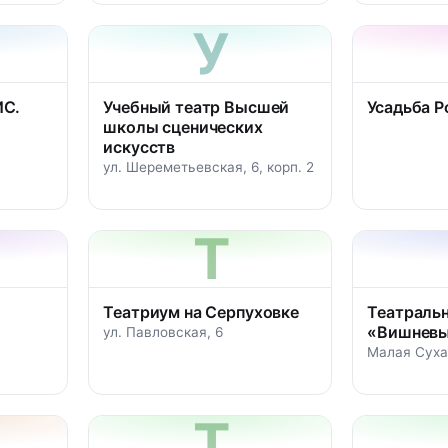
У
ИС.
Учебный театр Высшей
Усадьба Р
школы сценических
искусств
ул. Шереметьевская, 6, корп. 2
Т
Театриум на Серпуховке
Театраль
«Вишневы
ул. Павловская, 6
Малая Сухар
Т