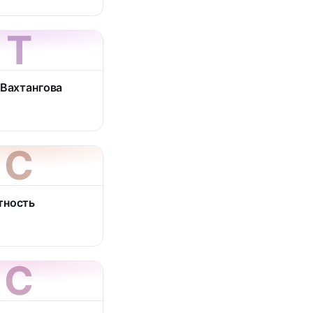
Т
 Вахтангова
С
тность
С