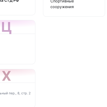
ка СТД РФ
Спортивные
сооружения
Ц
Х
ный пер., 8, стр. 2