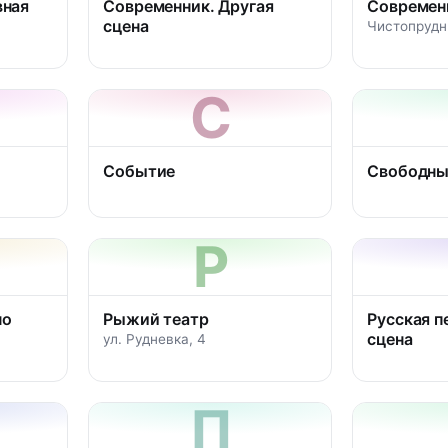
вная
Современник. Другая
Современ
сцена
Чистопрудны
С
Событие
Свободны
Р
но
Рыжий театр
Русская п
сцена
ул. Рудневка, 4
П