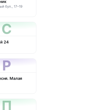
ник
й бул., 17–19
С
й 24
Р
есня. Малая
П