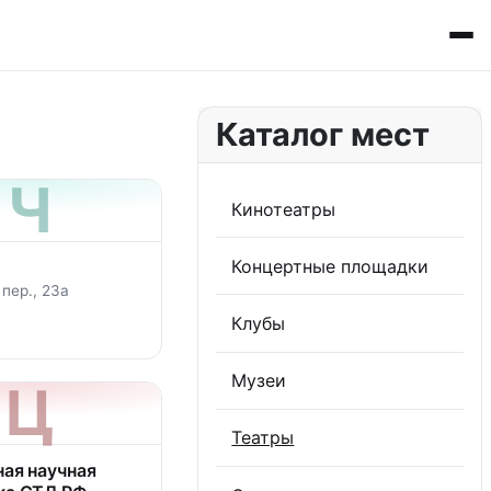
Каталог мест
Ч
Кинотеатры
Концертные площадки
пер., 23а
Клубы
Музеи
Ц
Театры
ая научная