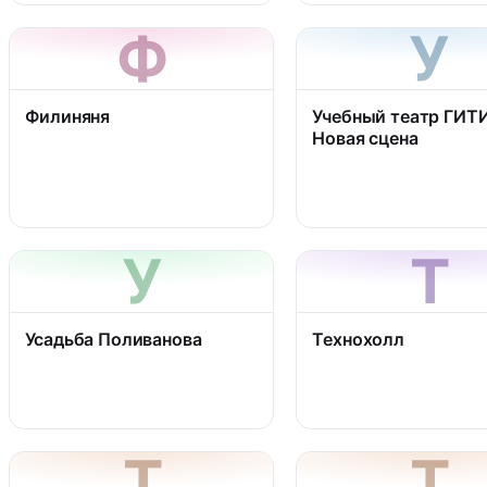
Ф
У
Филиняня
Учебный театр ГИТ
Новая сцена
У
Т
Усадьба Поливанова
Технохолл
Т
Т