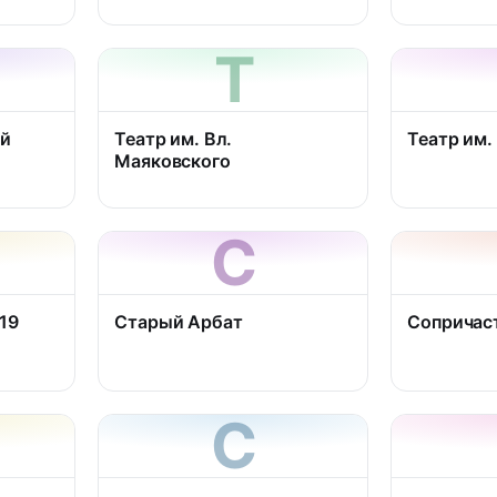
Т
ой
Театр им. Вл.
Театр им.
Маяковского
С
 19
Старый Арбат
Сопричас
С