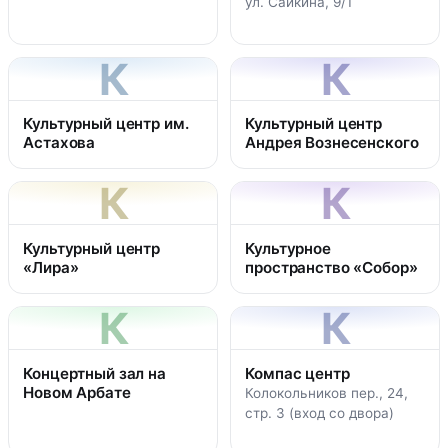
ул. Сайкина, 9/1
К
К
Культурный центр им.
Культурный центр
Астахова
Андрея Вознесенского
К
К
Культурный центр
Культурное
«Лира»
пространство «Собор»
К
К
Концертный зал на
Компас центр
Новом Арбате
Колокольников пер., 24,
стр. 3 (вход со двора)