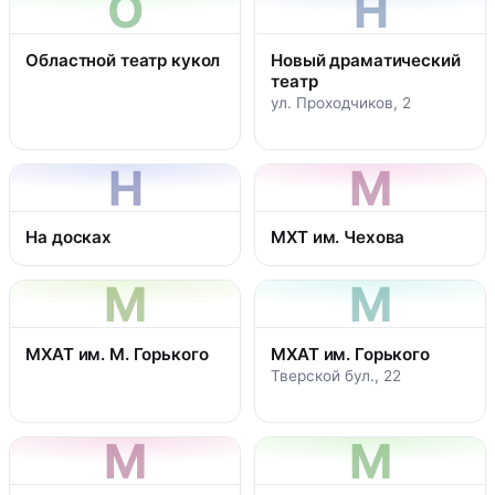
О
Н
Областной театр кукол
Новый драматический
театр
ул. Проходчиков, 2
Н
М
На досках
МХТ им. Чехова
М
М
МХАТ им. М. Горького
МХАТ им. Горького
Тверской бул., 22
М
М