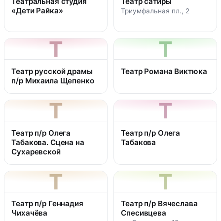
Театральная студия
Театр сатиры
«Дети Райка»
Триумфальная пл., 2
Т
Т
Театр русской драмы
Театр Романа Виктюка
п/р Михаила Щепенко
Т
Т
Театр п/р Олега
Театр п/р Олега
Табакова. Сцена на
Табакова
Сухаревской
Т
Т
Театр п/р Геннадия
Театр п/р Вячеслава
Чихачёва
Спесивцева