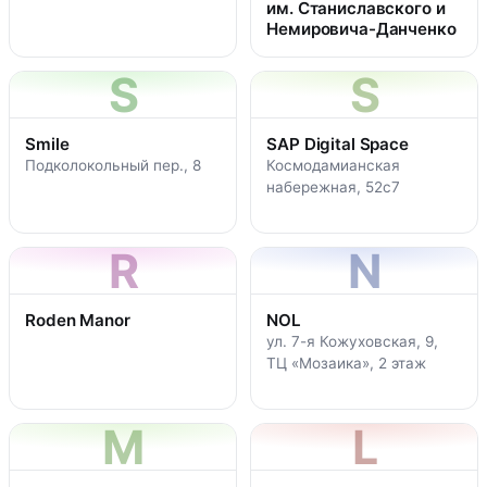
им. Станиславского и
Немировича­-Данченко
S
S
Smile
SAP Digital Space
Подколокольный пер., 8
Космодамианская
набережная, 52с7
R
N
Roden Manor
NOL
ул. 7-я Кожуховская, 9,
ТЦ «Мозаика», 2 этаж
M
L