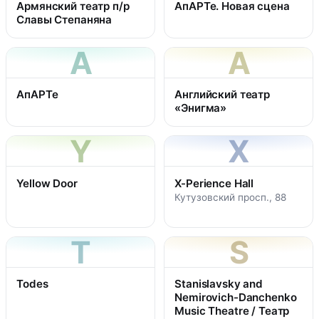
Армянский театр п/р
АпАРТе. Новая сцена
Славы Степаняна
А
А
АпАРТе
Английский театр
«Энигма»
Y
X
Yellow Door
X-Perience Hall
Кутузовский просп., 88
T
S
Todes
Stanislavsky and
Nemirovich-Danchenko
Music Theatre / Театр