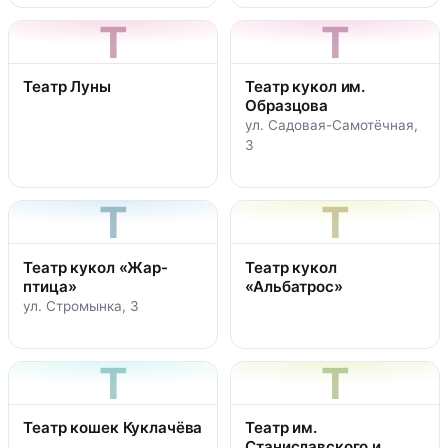
Т
Т
Театр Луны
Театр кукол им.
Образцова
ул. Садовая-Самотёчная,
3
Т
Т
Театр кукол «Жар-
Театр кукол
птица»
«Альбатрос»
ул. Стромынка, 3
Т
Т
Театр кошек Куклачёва
Театр им.
Станиславского и