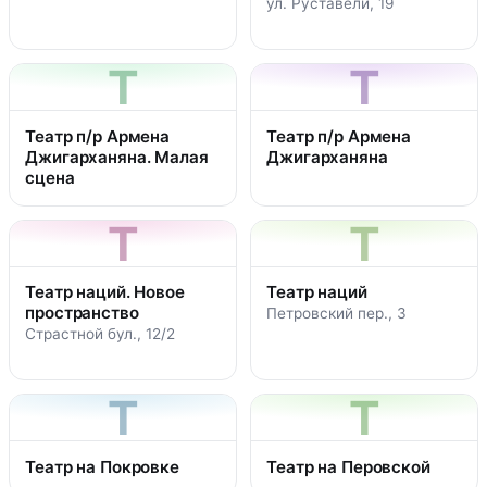
ул. Руставели, 19
Т
Т
Театр п/р Армена
Театр п/р Армена
Джигарханяна. Малая
Джигарханяна
сцена
Т
Т
Театр наций. Новое
Театр наций
пространство
Петровский пер., 3
Страстной бул., 12/2
Т
Т
Театр на Покровке
Театр на Перовской