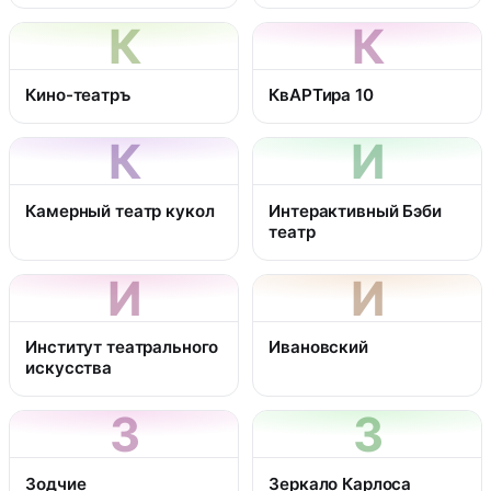
К
К
Кино-театръ
КвАРТира 10
К
И
Камерный театр кукол
Интерактивный Бэби
театр
И
И
Институт театрального
Ивановский
искусства
З
З
Зодчие
Зеркало Карлоса