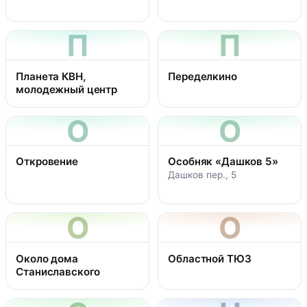
П
П
Планета КВН,
Переделкино
молодежный центр
О
О
Откровение
Особняк «Дашков 5»
Дашков пер., 5
О
О
Около дома
Областной ТЮЗ
Станиславского