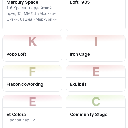
Mercury Space
Loft 1905
1-й Красногвардейский
пр-д, 15, ММДЦ «Москва-
Сити», башня «Меркурий»
K
I
Koko Loft
Iron Cage
F
E
Flacon coworking
ExLibris
E
C
Et Cetera
Community Stage
Фролов пер., 2