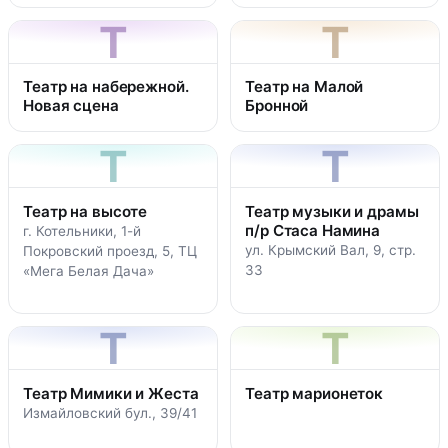
Т
Т
Театр на набережной.
Театр на Малой
Новая сцена
Бронной
Т
Т
Театр на высоте
Театр музыки и драмы
п/р Стаса Намина
г. Котельники, 1-й
ул. Крымский Вал, 9, стр.
Покровский проезд, 5, ТЦ
33
«Мега Белая Дача»
Т
Т
Театр Мимики и Жеста
Театр марионеток
Измайловский бул., 39/41