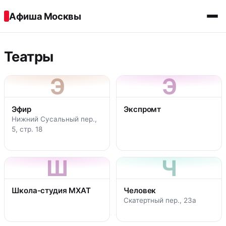
Перейти к содержимому
Афиша Москвы
Театры
Э
Э
Эфир
Экспромт
Нижний Сусальный пер.,
5, стр. 18
Ш
Ч
Школа-студия МХАТ
Человек
Скатертный пер., 23а