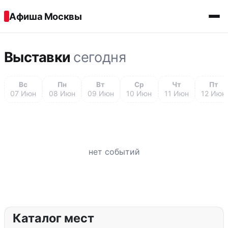
Перейти к содержимому
Афиша Москвы
Выставки
сегодня
Вс
Пн
Вт
Ср
Чт
Пт
07 Июн
08 Июн
09 Июн
10 Июн
11 Июн
12 Июн
нет событий
Каталог мест