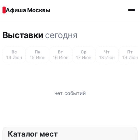
Перейти к содержимому
Афиша Москвы
Выставки
сегодня
Вс
Пн
Вт
Ср
Чт
Пт
14 Июн
15 Июн
16 Июн
17 Июн
18 Июн
19 Июн
нет событий
Каталог мест