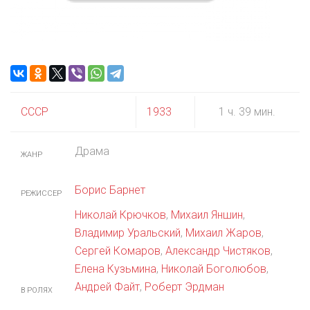
СССР
1933
1 ч. 39 мин.
Драма
ЖАНР
Борис Барнет
РЕЖИССЕР
Николай Крючков
,
Михаил Яншин
,
Владимир Уральский
,
Михаил Жаров
,
Сергей Комаров
,
Александр Чистяков
,
Елена Кузьмина
,
Николай Боголюбов
,
Андрей Файт
,
Роберт Эрдман
В РОЛЯХ