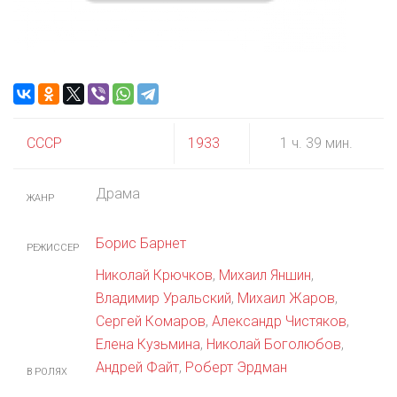
СССР
1933
1 ч. 39 мин.
Драма
ЖАНР
Борис Барнет
РЕЖИССЕР
Николай Крючков
,
Михаил Яншин
,
Владимир Уральский
,
Михаил Жаров
,
Сергей Комаров
,
Александр Чистяков
,
Елена Кузьмина
,
Николай Боголюбов
,
Андрей Файт
,
Роберт Эрдман
В РОЛЯХ