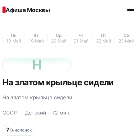
Перейти к содержимому
Афиша Москвы
Пн
Вт
Ср
Чт
Пт
Сб
18 Май
19 Май
20 Май
21 Май
22 Май
23 Май
Н
На златом крыльце сидели
На златом крыльце сидели
СССР
·
Детский
·
72 мин.
7
Кинопоиск