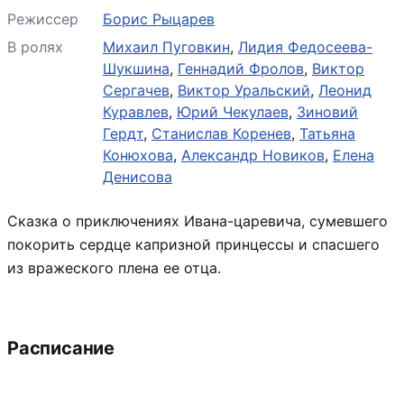
Режиссер
Борис Рыцарев
В ролях
Михаил Пуговкин
,
Лидия Федосеева-
Шукшина
,
Геннадий Фролов
,
Виктор
Сергачев
,
Виктор Уральский
,
Леонид
Куравлев
,
Юрий Чекулаев
,
Зиновий
Гердт
,
Станислав Коренев
,
Татьяна
Конюхова
,
Александр Новиков
,
Елена
Денисова
Сказка о приключениях Ивана-царевича, сумевшего
покорить сердце капризной принцессы и спасшего
из вражеского плена ее отца.
Расписание