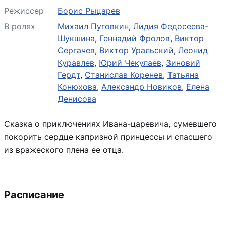
Режиссер
Борис Рыцарев
В ролях
Михаил Пуговкин
,
Лидия Федосеева-
Шукшина
,
Геннадий Фролов
,
Виктор
Сергачев
,
Виктор Уральский
,
Леонид
Куравлев
,
Юрий Чекулаев
,
Зиновий
Гердт
,
Станислав Коренев
,
Татьяна
Конюхова
,
Александр Новиков
,
Елена
Денисова
Сказка о приключениях Ивана-царевича, сумевшего
покорить сердце капризной принцессы и спасшего
из вражеского плена ее отца.
Расписание