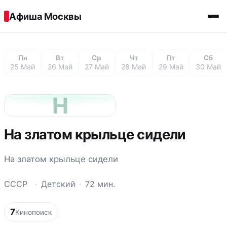
Перейти к содержимому
Афиша Москвы
Пн
Вт
Ср
Чт
Пт
Сб
25 Май
26 Май
27 Май
28 Май
29 Май
30 Май
Н
На златом крыльце сидели
На златом крыльце сидели
СССР
·
Детский
·
72 мин.
7
Кинопоиск