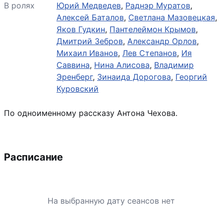
В ролях
Юрий Медведев
,
Раднэр Муратов
,
Алексей Баталов
,
Светлана Мазовецкая
,
Яков Гудкин
,
Пантелеймон Крымов
,
Дмитрий Зебров
,
Александр Орлов
,
Михаил Иванов
,
Лев Степанов
,
Ия
Саввина
,
Нина Алисова
,
Владимир
Эренберг
,
Зинаида Дорогова
,
Георгий
Куровский
По одноименному рассказу Антона Чехова.
Расписание
На выбранную дату сеансов нет