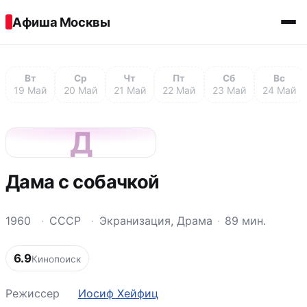
Перейти к содержимому
Афиша Москвы
Вт
Ср
Чт
Пт
Сб
Вс
19 Май
20 Май
21 Май
22 Май
23 Май
24 Май
Д
Дама с собачкой
1960
·
СССР
·
Экранизация, Драма
·
89 мин.
6.9
Кинопоиск
Режиссер
Иосиф Хейфиц