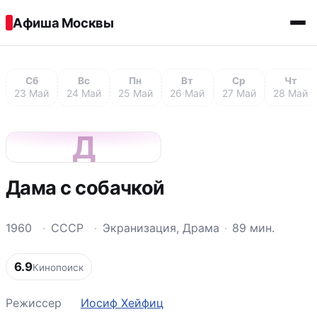
Перейти к содержимому
Афиша Москвы
Сб
Вс
Пн
Вт
Ср
Чт
23 Май
24 Май
25 Май
26 Май
27 Май
28 Май
Д
Дама с собачкой
1960
·
СССР
·
Экранизация, Драма
·
89 мин.
6.9
Кинопоиск
Режиссер
Иосиф Хейфиц