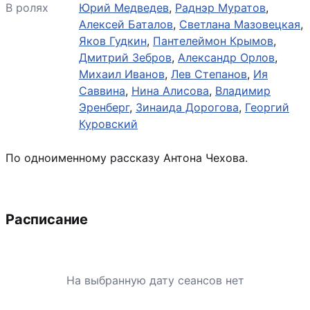
В ролях
Юрий Медведев
,
Раднэр Муратов
,
Алексей Баталов
,
Светлана Мазовецкая
,
Яков Гудкин
,
Пантелеймон Крымов
,
Дмитрий Зебров
,
Александр Орлов
,
Михаил Иванов
,
Лев Степанов
,
Ия
Саввина
,
Нина Алисова
,
Владимир
Эренберг
,
Зинаида Дорогова
,
Георгий
Куровский
По одноименному рассказу Антона Чехова.
Расписание
На выбранную дату сеансов нет