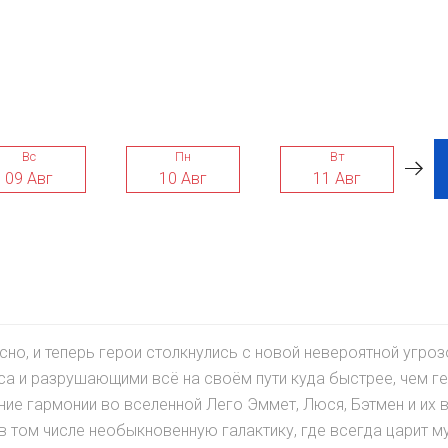
Вс
Пн
Вт
09 Авг
10 Авг
11 Авг
сно, и теперь герои столкнулись с новой невероятной угроз
са и разрушающими всё на своём пути куда быстрее, чем г
ние гармонии во вселенной Лего Эммет, Люся, Бэтмен и их 
в том числе необыкновенную галактику, где всегда царит м