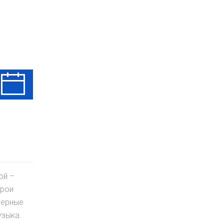
Ср
Чт
Пт
12 Авг
13 Авг
14 Авг
ой –
ерои
верные
узыка.