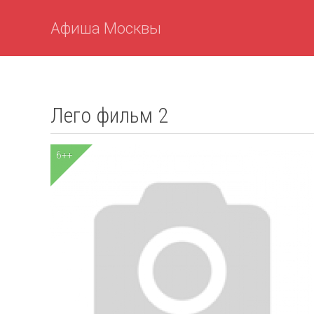
Афиша Москвы
Лего фильм 2
6++