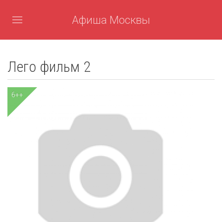
Афиша Москвы
Лего фильм 2
6++