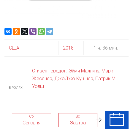
США
2018
1 ч. 36 мин.
Стивен Геведон
,
Эйми Маллинз
,
Марк
Жесснер
,
ДжоДжо Кушнер
,
Патрик М.
Уолш
В РОЛЯХ
Сб
Вс
Пн
Сегодня
Завтра
10 Авг