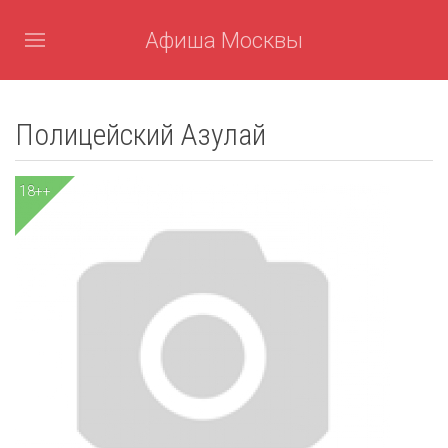
Афиша Москвы
Полицейский Азулай
18++