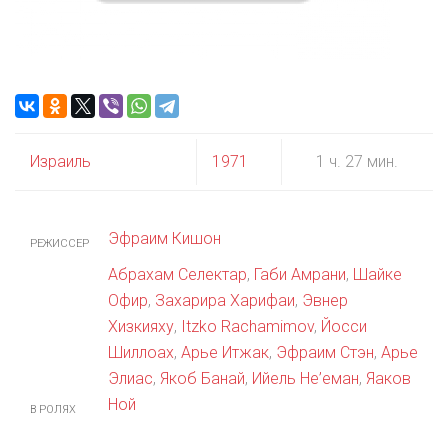
Израиль
1971
1 ч. 27 мин.
Эфраим Кишон
РЕЖИССЕР
Абрахам Селектар
,
Габи Амрани
,
Шайке
Офир
,
Захарира Харифаи
,
Эвнер
Хизкияху
,
Itzko Rachamimov
,
Йосси
Шиллоах
,
Арье Итжак
,
Эфраим Стэн
,
Арье
Элиас
,
Якоб Банай
,
Ийель Не’еман
,
Яаков
Ной
В РОЛЯХ