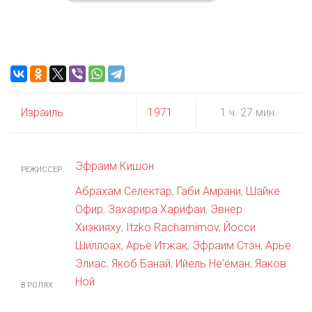
Израиль
1971
1 ч. 27 мин.
Эфраим Кишон
РЕЖИССЕР
Абрахам Селектар
,
Габи Амрани
,
Шайке
Офир
,
Захарира Харифаи
,
Эвнер
Хизкияху
,
Itzko Rachamimov
,
Йосси
Шиллоах
,
Арье Итжак
,
Эфраим Стэн
,
Арье
Элиас
,
Якоб Банай
,
Ийель Не’еман
,
Яаков
Ной
В РОЛЯХ