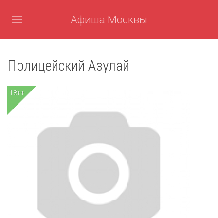
Афиша Москвы
Полицейский Азулай
18++