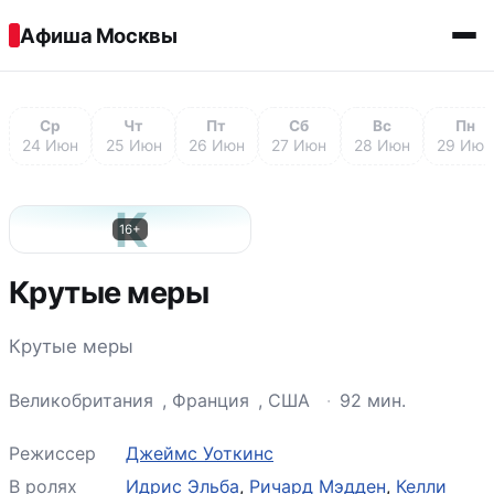
Перейти к содержимому
Афиша Москвы
Ср
Чт
Пт
Сб
Вс
Пн
24 Июн
25 Июн
26 Июн
27 Июн
28 Июн
29 Июн
К
16+
Крутые меры
Крутые меры
Великобритания
,
Франция
,
США
·
92 мин.
Режиссер
Джеймс Уоткинс
В ролях
Идрис Эльба
,
Ричард Мэдден
,
Келли