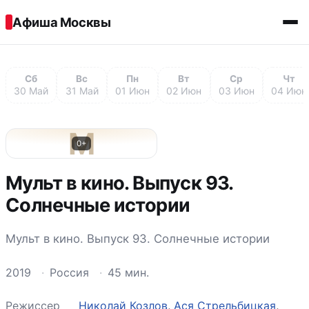
Перейти к содержимому
Афиша Москвы
Сб
Вс
Пн
Вт
Ср
Чт
30 Май
31 Май
01 Июн
02 Июн
03 Июн
04 Июн
М
0+
Мульт в кино. Выпуск 93.
Солнечные истории
Мульт в кино. Выпуск 93. Солнечные истории
2019
·
Россия
·
45 мин.
Режиссер
Николай Козлов
,
Ася Стрельбицкая
,