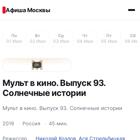
Перейти к содержимому
Афиша Москвы
Пн
Вт
Ср
Чт
Пт
Сб
01 Июн
02 Июн
03 Июн
04 Июн
05 Июн
06 Ию
М
0+
Мульт в кино. Выпуск 93.
Солнечные истории
Мульт в кино. Выпуск 93. Солнечные истории
2019
·
Россия
·
45 мин.
Режиссер
Николай Козлов
,
Ася Стрельбицкая
,