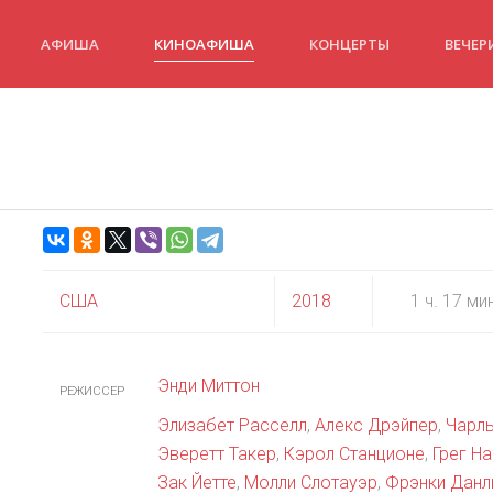
АФИША
КИНОАФИША
КОНЦЕРТЫ
ВЕЧЕР
США
2018
1 ч. 17 ми
Энди Миттон
РЕЖИССЕР
Элизабет Расселл
,
Алекс Дрэйпер
,
Чарл
Эверетт Такер
,
Кэрол Станционе
,
Грег Н
Зак Йетте
,
Молли Слотауэр
,
Фрэнки Данл