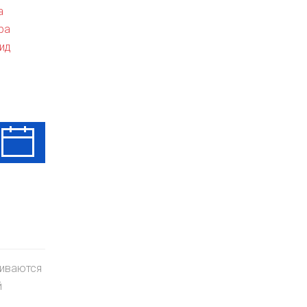
а
ра
ид
Ср
Чт
Пт
12 Авг
13 Авг
14 Авг
киваются
й