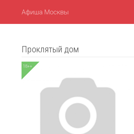
Афиша Москвы
Проклятый дом
18++