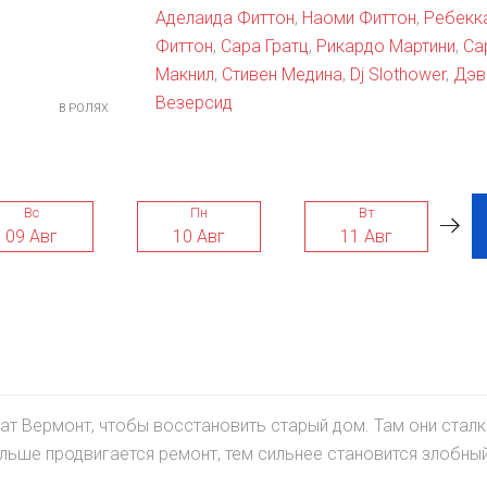
Аделаида Фиттон
,
Наоми Фиттон
,
Ребекк
Фиттон
,
Сара Гратц
,
Рикардо Мартини
,
Са
Макнил
,
Стивен Медина
,
Dj Slothower
,
Дэв
Везерсид
В РОЛЯХ
Вс
Пн
Вт
09 Авг
10 Авг
11 Авг
ат Вермонт, чтобы восстановить старый дом. Там они стал
льше продвигается ремонт, тем сильнее становится злобны