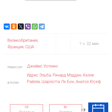
Великобритания
,
1 ч. 32 мин.
Франция
,
США
Джеймс Уоткинс
РЕЖИССЕР
Идрис Эльба
,
Ричард Мэдден
,
Келли
Райлли
,
Шарлотта Ле Бон
,
Анатол Юсеф
В РОЛЯХ
Сб
Вс
Пн