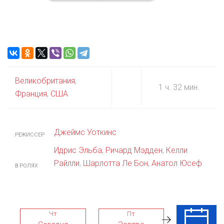
Великобритания
,
1 ч. 32 мин.
Франция
,
США
Джеймс Уоткинс
РЕЖИССЕР
Идрис Эльба
,
Ричард Мэдден
,
Келли
Райлли
,
Шарлотта Ле Бон
,
Анатол Юсеф
В РОЛЯХ
Чт
Пт
Сб