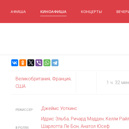
АФИША
КИНОАФИША
КОНЦЕРТЫ
ВЕЧЕР
Великобритания
,
Франция
,
1 ч. 32 мин
США
Джеймс Уоткинс
РЕЖИССЕР
Идрис Эльба
,
Ричард Мэдден
,
Келли Рай
Шарлотта Ле Бон
,
Анатол Юсеф
В РОЛЯХ